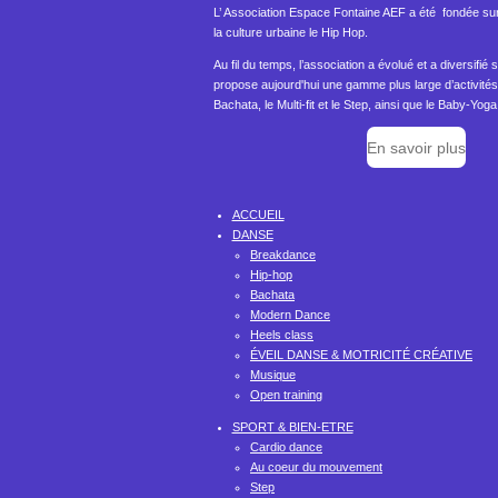
L’ Association Espace Fontaine AEF a été fondée sur
la culture urbaine le Hip Hop.
Au fil du temps, l’association a évolué et a diversifié s
propose aujourd'hui une gamme plus large d’activité
Bachata, le Multi-fit et le Step, ainsi que le Baby-Yo
En savoir plus
ACCUEIL
DANSE
Breakdance
Hip-hop
Bachata
Modern Dance
Heels class
ÉVEIL DANSE & MOTRICITÉ CRÉATIVE
Musique
Open training
SPORT & BIEN-ETRE
Cardio dance
Au coeur du mouvement
Step