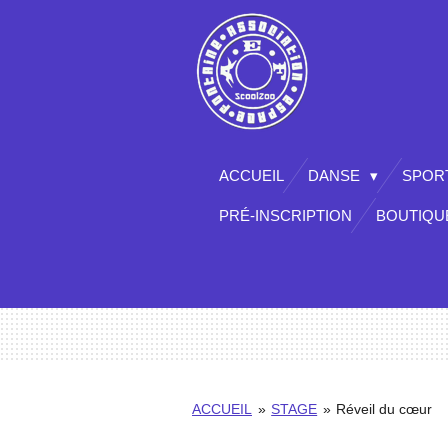
Passer
au
contenu
principal
ACCUEIL
DANSE
SPORT
PRÉ-INSCRIPTION
BOUTIQU
ACCUEIL
»
STAGE
»
Réveil du cœur