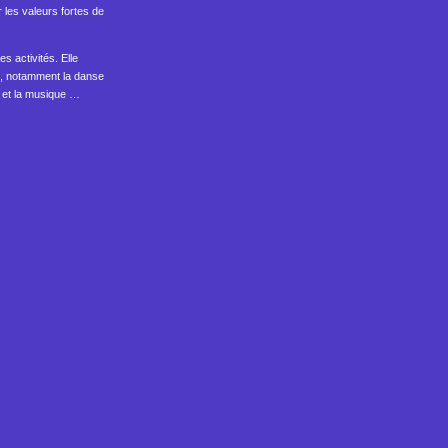
 les valeurs fortes de
es activités. Elle
s, notamment la danse
ga et la musique …