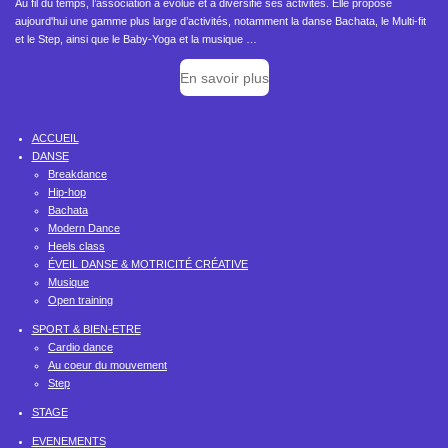
Au fil du temps, l’association a évolué et a diversifié ses activités. Elle propose
aujourd'hui une gamme plus large d’activités, notamment la danse Bachata, le Multi-fit
et le Step, ainsi que le Baby-Yoga et la musique …
En savoir plus
ACCUEIL
DANSE
Breakdance
Hip-hop
Bachata
Modern Dance
Heels class
ÉVEIL DANSE & MOTRICITÉ CRÉATIVE
Musique
Open training
SPORT & BIEN-ETRE
Cardio dance
Au coeur du mouvement
Step
STAGE
EVENEMENTS